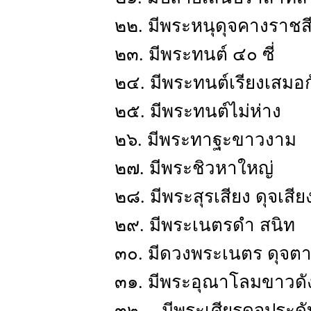
๒๒. มีพระหนุดุจคางราชสี
๒๓. มีพระทนต์ ๔๐ ซี่
๒๔. มีพระทนต์เรียงเสมอ
๒๕. มีพระทนต์ไม่ห่าง
๒๖. มีพระทาฐะขาวงาม
๒๗. มีพระชิวหาใหญ่
๒๘. มีพระสุรเสียง ดุจเส
๒๙. มีพระเนตรดำ สนิท
๓๐. มีดวงพระเนตร ดุจต
๓๑. มีพระอุณาโลมขาวดัง
๓๒. มีพระเศียรดุจประด