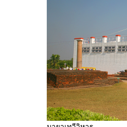
มายาเทวีวิหาร