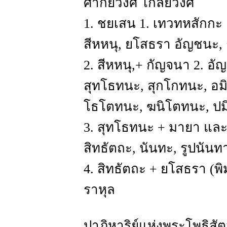
ศากยวงศ์ โกลิยวงศ์
1. ชยเสน 1. เทวทหสักกะ
สีหหนุ, ยโสธรา อัญชนะ,
2. สีหหนุ,+ กัญจนา 2. อ
สุทโธทนะ, สุกโกทนะ, อม
โธโตทนะ, ฆนิโตทนะ, ปม
3. สุทโธทนะ + มายา และ 
สิทธัตถะ, นันทะ, รูปนันท
4. สิทธัตถะ + ยโสธรา (พ
ราหุล
ปาฏิหาริย์แห่งพระโพธิสัตว