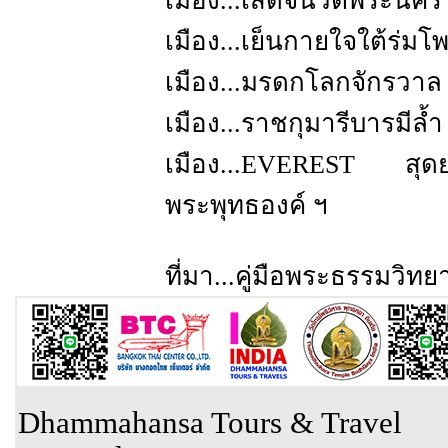
เมือง...เสด็จนิวัติพระนค
เมือง...เย็นกายใจใต้ร่มโพ
เมือง...มรดกโลกจักรวาล เ
เมือง...ราชกุมารีบารมีลํ้
เมือง...EVEREST สุดยอด
พระพุทธองค์ ฯ
ที่มา...คู่มือพระธรรมวิท
Dhammahansa Tours & Travel