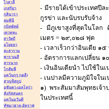
ไวสาลี
- มีรายได้เข้าประเทศปี
เกสริยา
กุสินารา
กูรข่า และนับรบรับจ้าง
ลุมพินี
กบิลพัสดุ์
- มีภูเขาสูงที่สุดในโ
เทวทหะ
เมตร = ๒๙,๐๒๘ ฟุต
สาวัตถี
อโยธยา
- เวลาเร็วกว่าอินเดีย ๑
สะสาราม
- อัตราการแลกเปลี่ยน ๑๐
พาราณสี
สารนาถ
- เงินอินเดียนำ ไปใช้ในเ
โกสัมพี
แคว้นกุรุ (เดลี)
- เนปาลมีความภูมิใจใน
สาญจีสถูป
๑) พระสัมมาสัมพุทธเจ้าปร
อชันตา-เอลโลร่า
สังกัสสนคร
ในประเทศนี้
แคว้นอวันตี
ทัชมาฮาล-อัคราฟ