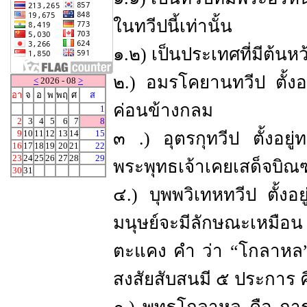
ในทวีปนี้เท่านั้น
๑.๒) เป็นประเทศที่มีต้นห
๒.) อมรโคยานทวีป ตั้งอ
<
2026 - 08
>
อา
จ
อ
พ
พฤ
ศ
ส
ค่อนข้างกลม
1
2
3
4
5
6
7
8
9
10
11
12
13
14
15
๓ .) อุตรกุทวีป ตั้งอย
16
17
18
19
20
21
22
23
24
25
26
27
28
29
พระพุทธเจ้าเคยเสด็จบิณ
30
31
๔.) บุพพวิเทหทวีป ตั้ง
มนุษย์จะมีลักษณะเหมือน
ตะแคง คำ ว่า “โกลาหล”
สงสัยสับสนมี ๕ ประการ