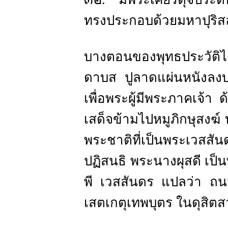
ทรงประกอบด้วยมหาปุริส
บางตอนของพุทธประวัติไ
ดาบส ปูลาดแผ่นหนังลง
เพื่อพระผู้มีพระภาคเจ้า
เสด็จข้ามไปหมูภิกษุสงฆ์
พระชาติที่เป็นพระเวสส
ปฏิสนธิ พระนางผุสดี เป
พี เวสสันดร แปลว่า ถนนพ
เสตเกตุเทพบุตร ในดุสิตส