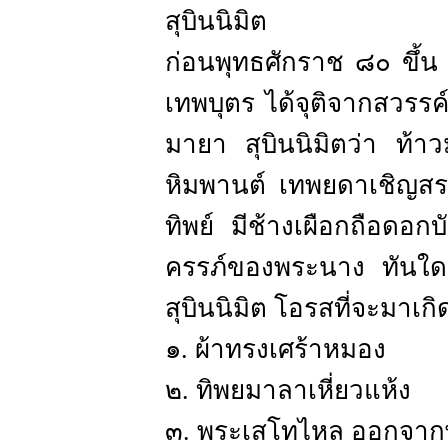
สุบินนิมิต
ก่อนพุทธศักราช ๘๐ ขึ้น
เทพบุตร ได้จุติจากสวรรค
มายา สุบินนิมิตว่า ท้
หิมพานต์ เทพยดาเชิญส
ทิพย์ มีช้างเผือกถือดอ
ครรภ์ของพระนาง ทันใดน
สุบินนิมิต โอรสที่จะมาเก
๑. ผ้าทรงเศร้าหมอง
๒. ทิพยมาลาเหี่ยวแห้ง
๓. พระเสโทไหล ออกจากพร