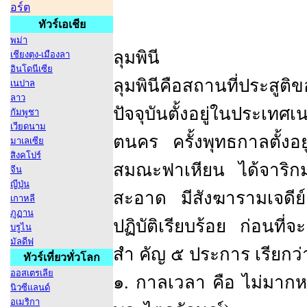
อร์ต
ทัวร์เอเชีย
พม่า
ลุมพินี
เชียงตุง-เมืองลา
อินโดนีเซีย
ลุมพินีคือสถานที่ประส
เนปาล
ลาว
ปัจจุบันตั้งอยู่ในประเท
กัมพูชา
เวียดนาม
ตนคร ครั้งพุทธกาลตั้งอ
มาเลเซีย
สิงคโปร์
สมณะฟาเหียน ได้จาริกม
จีน
ญีปุ่น
สะอาด มีสังฆารามเจดีย์
เกาหลี
ภูฏาน
ปฏิบัติเรียบร้อย ก่อนที่
บรูไน
มัลดีฟ
สำ คัญ ๕ ประการ เรียกว
ทัวร์เที่ยวทั่วโลก
ออสเตรเลีย
๑. กาลเวลา คือ ไม่มากหรือ
นิวซีแลนด์
อเมริกา