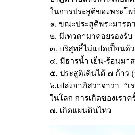
ในการประสูติของพระโพธิสัต
๑. ขณะประสูติพระมารดา
๒. มีเทวดามาคอยรองรับ
๓. บริสุทธิ์ไม่แปดเปื้อนด
๔. มีธารน้ำ เย็น-ร้อน
๕. ประสูติเดินได้ ๗ ก้าว 
๖.เปล่งอาภิสวาจาว่า “เราเป
ในโลก การเกิดของเราครั้งน
๗. เกิดแผ่นดินไหว