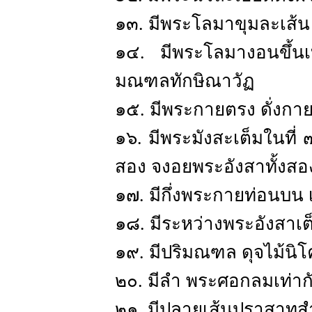
๑๓. มีพระโลมาขุมละเส้น
๑๔. มีพระโลมางอนขึ้นเบ
มณฑลทักษิณาวัฏ
๑๕. มีพระกายตรง ดั่งก
๑๖. มีพระมังสะเต็มในที่ 
สอง จงอยพระอังสาทั้งส
๑๗. มีกึ่งพระกายท่อนบน 
๑๘. มีระหว่างพระอังสาเต
๑๙. มีปริมณฑล ดุจไม้นิโ
๒๐. มีลำ พระศอกลมเท่าก
๒๑. มีปลายเส้นปราสาทส