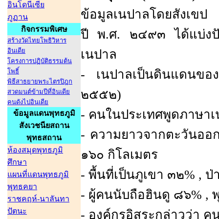
อินโดนีเซีย
ข้อมูลเนปาลโดยสังเขป
ภูฏาน
กิจกรรมพิเศษ
ปี พ.ศ. ๒๔๙๓ ได้แบ่งป
สร้างวัดไทยโพธิวิหาร
อินเดีย
เนปาล
โครงการปฏิบัติธรรมต้น
โพธิ์
- เนปาลเป็นดินแดนขอ
พิธีสาธยายพระไตรปิฎก
๒๕๕๒)
สวดมนต์ข้ามปีที่อินเดีย
คนดังไปอินเดีย
- คนในประเทศพูดภาษาเน
ข้อมูลแดนพุทธภูมิ
สังเวชนียสถาน
- ความยาวจากตะวันออก
พุทธสถาน
ห้องสมุดพุทธภูมิ
๑๖๐ กิโลเมตร
ศึกษา
- พื้นที่เป็นภูเขา ๓๒% ,
แผนที่แดนพุทธภูมิ
พุทธคยา
- ผู้คนนับถือฮินดู ๘๖% 
ราชคฤห์-นาลันทา
ปัตนะ
- องค์กรอิสระกล่าวว่า ค