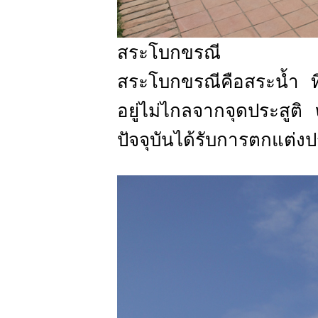
สระโบกขรณี
สระโบกขรณีคือสระน้ำ ท
อยู่ไม่ไกลจากจุดประสูติ 
ปัจจุบันได้รับการตกแต่ง