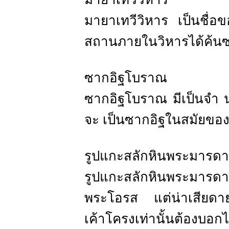
มายาเทวีวิหาร เป็นชื่อ
สถานภายในวิหารได้ค้น
ซากอิฐโบราณ
ซากอิฐโบราณ มีเป็นจำ น
จะ เป็นซากอิฐในสมัยขอ
รูปแกะสลักหินพระมารดา
รูปแกะสลักหินพระมารดา
พระโอรส แต่น่าเสียด
เค้าโครงเท่านั้นต้องบอ