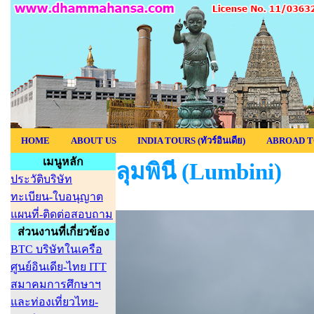
HOME
ABOUT US
INDIA TOURS (ทัวร์อินเดีย)
ABROAD T
เมนูหลัก
ลุมพินี (Lumbini)
ประวัติบริษัท
ทะเบียน-ใบอนุญาต
แผนที่-ติดต่อสอบถาม
ส่วนงานที่เกี่ยวข้อง
BTC บริษัทในเครือ
ศูนย์อินเดีย-ไทย ITT
สมาคมการศึกษาฯ
และท่องเที่ยวไทย-