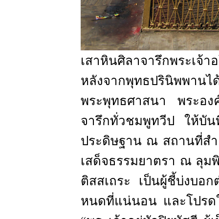
เสาหินศิลาจารึกพระเจ้
หลังจากพุทธปรินิพพานไ
พระพุทธศาสนา พระองค์ 
จารึกทั่วชมพูทวีป ให้บ
ประดิษฐาน ณ สถานที่ส
เสด็จธรรมยาตรา ณ ลุมพ
ติสสเถระ เป็นผู้ชี้บ่งบอ
หนดที่แน่นอน และโปรดให