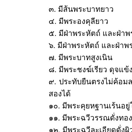
๓. มีส้นพระบาทยาว
๔. มีพระองคุลียาว
๕. มีฝ่าพระหัตถ์ และฝ่า
๖. มีฝ่าพระหัตถ์ และฝ่าพ
๗. มีพระบาทสูงเนิน
๘. มีพระชงฆ์เรียว ดุจแข้
๙. ประทับยืนตรงไม่ค้อม
สองได้
๑๐. มีพระคุยหฐานเร้นอยู่
๑๑. มีพระฉวีวรรณดั่งทอ
๑๒. มีพระฉวีละเอียดดั่งผ