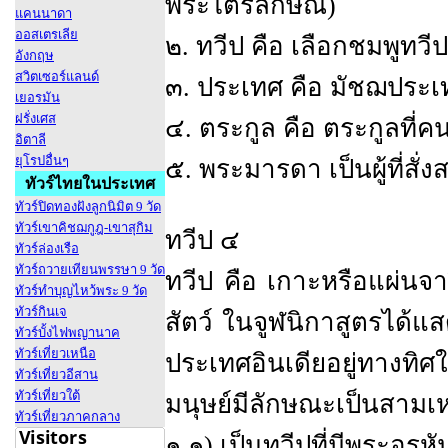
พระไตรลักษณ์)
แคนนาดา
ออสเตรเลีย
๒. ทวีป คือ เลือกชมพูทวีป
อังกฤษ
สวิตเซอร์แลนด์
๓. ประเทศ คือ มัชฌประเ
เยอรมัน
ฝรั่งเศส
๔. ตระกูล คือ ตระกูลที่ค
อิตาลี
ยุโรปอื่นๆ
๕. พระมารดา เป็นผู้ที่สั
ทัวร์ไทยในประเทศ
ทัวร์ปิดทองฝังลูกนิมิต 9 วัด
ทัวร์เขาคิชฌกูฎ-เขาสุกิม
ทวีป ๔
ทัวร์ล่องเรือ
ทัวร์ถวายเทียนพรรษา 9 วัด
ทวีป คือ เกาะหรือแผ่นจารึ
ทัวร์ทำบุญไหว้พระ 9 วัด
ทัวร์กินเจ
สัตว์ ในจูฬนิกาสูตรได้แส
ทัวร์บั้งไฟพญานาค
ทัวร์เที่ยวเหนือ
ประเทศอินเดียอยู่ทางทิศใ
ทัวร์เที่ยวอีสาน
ทัวร์เที่ยวใต้
มนุษย์มีลักษณะเป็นสามเห
ทัวร์เที่ยวภาคกลาง
๑.๑) เป็นทวีปที่มีพระอรหั