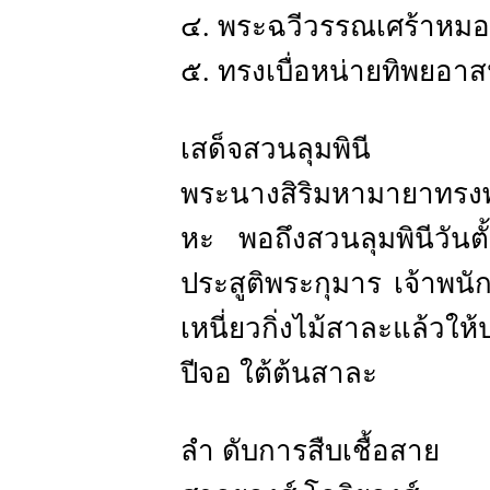
๔. พระฉวีวรรณเศร้าหมอ
๕. ทรงเบื่อหน่ายทิพยอาส
เสด็จสวนลุมพินี
พระนางสิริมหามายาทรงพร
หะ พอถึงสวนลุมพินีวันต
ประสูติพระกุมาร เจ้าพนัก
เหนี่ยวกิ่งไม้สาละแล้วให
ปีจอ ใต้ต้นสาละ
ลำ ดับการสืบเชื้อสาย