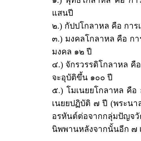
๑.) พุทธโกลาหล คือ การ
แสนปี
๒.) กัปปโกลาหล คือ การ
๓.) มงคลโกลาหล คือ กา
มงคล ๑๒ ปี
๔.) จักรวรรดิโกลาหล คื
จะอุบัติขึ้น ๑๐๐ ปี
๕.) โมเนยยโกลาหล คือ 
เนยยปฏิบัติ ๗ ปี (พระนาล
อรหันต์ต่อจากกลุ่มปัญจวั
นิพพานหลังจากนั้นอีก ๗ 