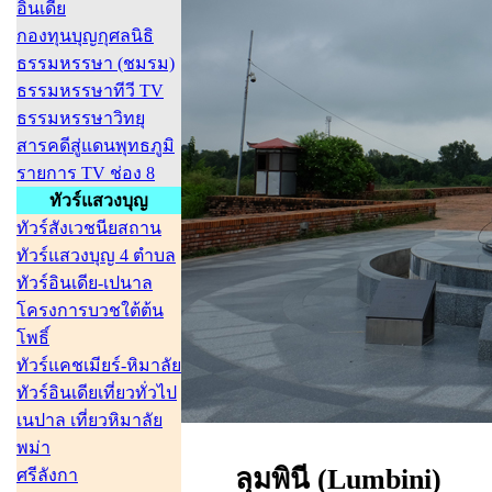
อินเดีย
กองทุนบุญกุศลนิธิ
ธรรมหรรษา (ชมรม)
ธรรมหรรษาทีวี TV
ธรรมหรรษาวิทยุ
สารคดีสู่แดนพุทธภูมิ
รายการ TV ช่อง 8
ทัวร์แสวงบุญ
ทัวร์สังเวชนียสถาน
ทัวร์แสวงบุญ 4 ตำบล
ทัวร์อินเดีย-เปนาล
โครงการบวชใต้ต้น
โพธิ์
ทัวร์แคชเมียร์-หิมาลัย
ทัวร์อินเดียเที่ยวทั่วไป
เนปาล เที่ยวหิมาลัย
พม่า
ลุมพินี (Lumbini)
ศรีลังกา