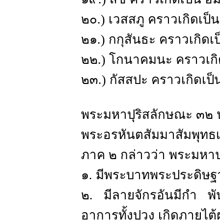
๒๐.) เวสสภู คราวเกิดเป
๒๑.) กกุสันธะ คราวเกิด
๒๒.) โกนาคมนะ คราวเกิ
๒๓.) กัสสปะ คราวเกิดเ
พระมหาปุริสลักษณะ ๓๒
พระอรหันตสัมมาสัมพุทธ
ภาค ๒ กล่าวว่า พระมหาปุ
๑. มีพระบาทพระประดิษฐาน
๒. มีลายจักรอันมีกำ พันห
อาการทั้งปวง เกิดภายไต้