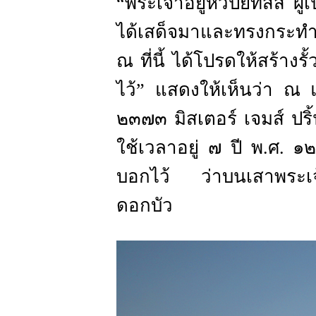
“พระเจ้าอยู่หัวปิยทัสสี ผ
ได้เสด็จมาและทรงกระทำ 
ณ ที่นี้ ได้โปรดให้สร้าง
ไว้” แสดงให้เห็นว่า ณ แ
๒๓๗๓ มิสเตอร์ เจมส์ ปริ
ใช้เวลาอยู่ ๗ ปี พ.ศ. ๑๒
บอกไว้ ว่าบนเสาพระเจ
ดอกบัว