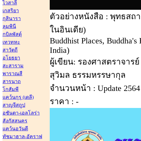
ไวสาลี
เกสริยา
ตัวอย่างหนังสือ : พุทธสถ
กุสินารา
ลุมพินี
ในอินเดีย)
กบิลพัสดุ์
Buddhist Places, Buddha's 
เทวทหะ
India)
สาวัตถี
อโยธยา
ผู้เขียน: รองศาสตราจารย์
สะสาราม
สุวิมล ธรรมหรรษากุล
พาราณสี
สารนาถ
จำนวนหน้า : Update 2564 
โกสัมพี
แคว้นกุรุ (เดลี)
ราคา : -
สาญจีสถูป
อชันตา-เอลโลร่า
สังกัสสนคร
แคว้นอวันตี
ทัชมาฮาล-อัคราฟ