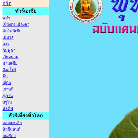
อร์ต
ทัวร์เอเชีย
พม่า
เชียงตุง-เมืองลา
อินโดนีเซีย
เนปาล
ลาว
กัมพูชา
เวียดนาม
มาเลเซีย
สิงคโปร์
จีน
ญีปุ่น
เกาหลี
ภูฏาน
บรูไน
มัลดีฟ
ทัวร์เที่ยวทั่วโลก
ออสเตรเลีย
นิวซีแลนด์
อเมริกา