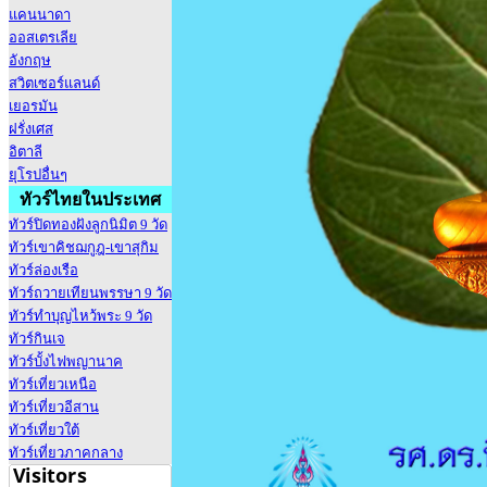
แคนนาดา
ออสเตรเลีย
อังกฤษ
สวิตเซอร์แลนด์
เยอรมัน
ฝรั่งเศส
อิตาลี
ยุโรปอื่นๆ
ทัวร์ไทยในประเทศ
ทัวร์ปิดทองฝังลูกนิมิต 9 วัด
ทัวร์เขาคิชฌกูฎ-เขาสุกิม
ทัวร์ล่องเรือ
ทัวร์ถวายเทียนพรรษา 9 วัด
ทัวร์ทำบุญไหว้พระ 9 วัด
ทัวร์กินเจ
ทัวร์บั้งไฟพญานาค
ทัวร์เที่ยวเหนือ
ทัวร์เที่ยวอีสาน
ทัวร์เที่ยวใต้
ทัวร์เที่ยวภาคกลาง