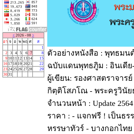
<
2026 - 08
>
อา
จ
อ
พ
พฤ
ศ
ส
1
ตัวอย่างหนังสือ : พุทธมนต์
2
3
4
5
6
7
8
9
10
11
12
13
14
15
16
17
18
19
20
21
22
ฉบับแดนพุทธภูิม : อินเดี
23
24
25
26
27
28
29
30
31
ผู้เขียน: รองศาสตราจารย
กิตฺติโสภโณ - พระครูวิน
จำนวนหน้า : Update 2564
ราคา : - แจกฟรี ! เป็น
หรรษาทัวร์ - บางกอกไทย 