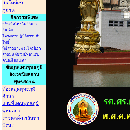
อินโดนีเซีย
ภูฏาน
กิจกรรมพิเศษ
สร้างวัดไทยโพธิวิหาร
อินเดีย
โครงการปฏิบัติธรรมต้น
โพธิ์
พิธีสาธยายพระไตรปิฎก
สวดมนต์ข้ามปีที่อินเดีย
คนดังไปอินเดีย
ข้อมูลแดนพุทธภูมิ
สังเวชนียสถาน
พุทธสถาน
ห้องสมุดพุทธภูมิ
ศึกษา
แผนที่แดนพุทธภูมิ
พุทธคยา
ราชคฤห์-นาลันทา
ปัตนะ