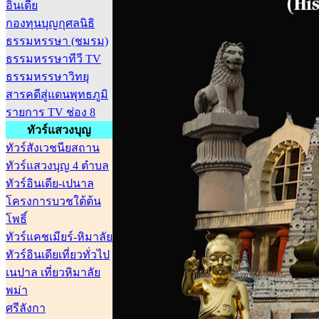
อินเดีย
กองทุนบุญกุศลนิธิ
ธรรมหรรษา (ชมรม)
ธรรมหรรษาทีวี TV
ธรรมหรรษาวิทยุ
สารคดีสู่แดนพุทธภูมิ
รายการ TV ช่อง 8
ทัวร์แสวงบุญ
ทัวร์สังเวชนียสถาน
ทัวร์แสวงบุญ 4 ตำบล
ทัวร์อินเดีย-เปนาล
โครงการบวชใต้ต้น
โพธิ์
ทัวร์แคชเมียร์-หิมาลัย
ทัวร์อินเดียเที่ยวทั่วไป
เนปาล เที่ยวหิมาลัย
พม่า
ศรีลังกา