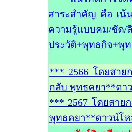
สาระสำคัญ คือ เน้น
ความรู้แบบคม/ชั
ประวัติ+พุทธกิจ+พุ
*** 2566 โดยสายกา
กลับ พุทธคยา**ดาวน์
*** 2567 โดยสายกา
พุทธคยา**ดาวน์โหลด.