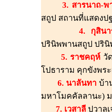
3. สารนาถ-พ
สถูป สถานที่แสดงปฐ
4. กุสิน
ปรินิพพานสถูป ปริน
5. ราชคฤห์
วั
โปธาราม คุกขังพระเ
6. นาลันทา
บ้า
มหาโมคคัลลานะ) ม
7. เวสาลี
ปวาลเจ