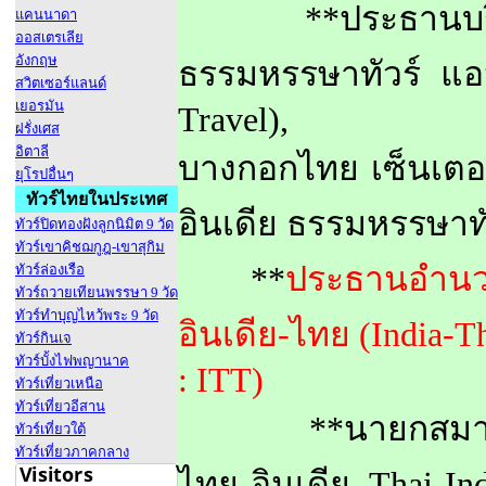
**ประธานบริหาร
แคนนาดา
ออสเตรเลีย
อังกฤษ
ธรรมหรรษาทัวร์ แ
สวิตเซอร์แลนด์
เยอรมัน
Travel),
ฝรั่งเศส
อิตาลี
บางกอกไทย เซ็นเตอร์
ยุโรปอื่นๆ
ทัวร์ไทยในประเทศ
อินเดีย ธรรมหรรษาทั
ทัวร์ปิดทองฝังลูกนิมิต 9 วัด
ทัวร์เขาคิชฌกูฎ-เขาสุกิม
**
ประธานอำนวย
ทัวร์ล่องเรือ
ทัวร์ถวายเทียนพรรษา 9 วัด
ทัวร์ทำบุญไหว้พระ 9 วัด
อินเดีย-ไทย (India-Th
ทัวร์กินเจ
ทัวร์บั้งไฟพญานาค
: ITT)
ทัวร์เที่ยวเหนือ
ทัวร์เที่ยวอีสาน
**นายกสมาคมการศ
ทัวร์เที่ยวใต้
ทัวร์เที่ยวภาคกลาง
ไทย-อินเดีย Thai-In