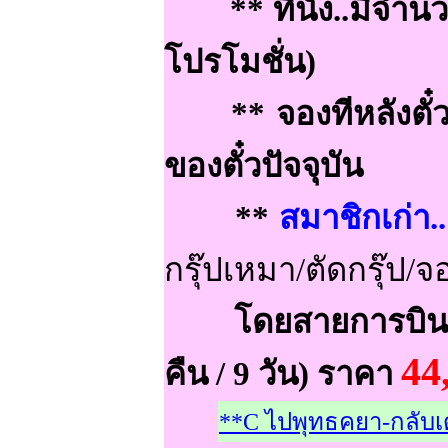
** ที่นั่ง..มีจำนว
โปรโมชั่น)
** จองทีหลังตั๋วโ
ของตั๋วปัจจุบัน
**
สมาชิกเก่า.
กรุ๊ปเหมา/ตัดกรุ๊ป/จ
โดยสายการบิน 
44
คืน / 9 วัน) ราคา
**C ไปพุทธคยา-กลับเดล