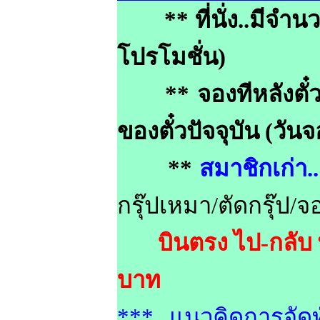
** ที่นั่ง..มีจำนว
โปรโมชั่น)
** จองทีหลังตั๋วโ
ของตั๋วปัจจุบัน (วันจ
**
สมาชิกเก่า.
กรุ๊ปเหมา/ตัดกรุ๊ป/จ
บินตรง ไป-กลับ 
บาท
*** แนวคิดการจัดท