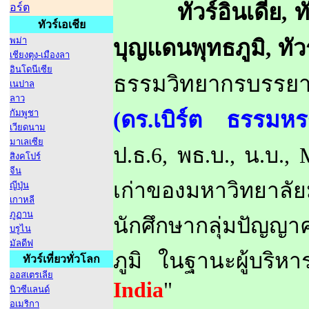
ทัวร์อินเดีย, ทัว
อร์ต
ทัวร์เอเชีย
พม่า
บุญแดนพุทธภูมิ, ทัว
เชียงตุง-เมืองลา
อินโดนีเซีย
ธรรมวิทยากรบรร
เนปาล
ลาว
กัมพูชา
(ดร.เบิร์ต ธรรมห
เวียดนาม
มาเลเซีย
ป.ธ.6, พธ.บ., น.บ.,
สิงคโปร์
จีน
เก่าของมหาวิทยาลั
ญีปุ่น
เกาหลี
ภูฏาน
นักศึกษากลุ่มปัญญาค
บรูไน
มัลดีฟ
ภูมิ ในฐานะผู้บริห
ทัวร์เที่ยวทั่วโลก
ออสเตรเลีย
India
"
นิวซีแลนด์
อเมริกา