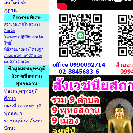
อินโดนีเซีย
ภูฏาน
กิจกรรมพิเศษ
สร้างวัดไทยโพธิวิหาร
อินเดีย
โครงการปฏิบัติธรรมต้น
โพธิ์
พิธีสาธยายพระไตรปิฎก
สวดมนต์ข้ามปีที่อินเดีย
คนดังไปอินเดีย
ข้อมูลแดนพุทธภูมิ
สังเวชนียสถาน
พุทธสถาน
ห้องสมุดพุทธภูมิ
ศึกษา
แผนที่แดนพุทธภูมิ
พุทธคยา
ราชคฤห์-นาลันทา
ปัตนะ