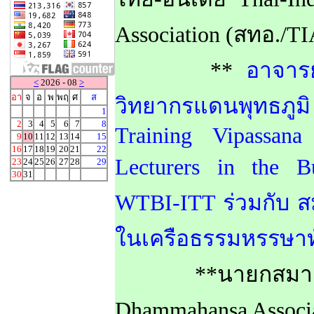
Association (สทอ./TI
**
อาจารย
<
2026 - 08
>
อา
จ
อ
พ
พฤ
ศ
ส
วิทยากรแดนพุทธภูม
1
2
3
4
5
6
7
8
Training Vipassan
9
10
11
12
13
14
15
16
17
18
19
20
21
22
Lecturers in the B
23
24
25
26
27
28
29
30
31
WTBI-ITT ร่วมกับ ส
ในเครือธรรมหรรษาทั
**นายกสมาคมนิต
Dhammahansa Associa