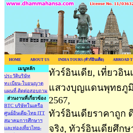
HOME
ABOUT US
INDIA TOURS (ทัวร์อินเดีย)
ABROAD T
เมนูหลัก
ทัวร์อินเดีย, เที่ยวอิ
ประวัติบริษัท
ทะเบียน-ใบอนุญาต
แสวงบุญแดนพุทธภูมิ, 
แผนที่-ติดต่อสอบถาม
2567,
ส่วนงานที่เกี่ยวข้อง
BTC บริษัทในเครือ
ทัวร์อินเดียราคาถูก 
ศูนย์อินเดีย-ไทย ITT
สมาคมการศึกษาฯ
จริง, ทัวร์อินเดียศึก
และท่องเที่ยวไทย-