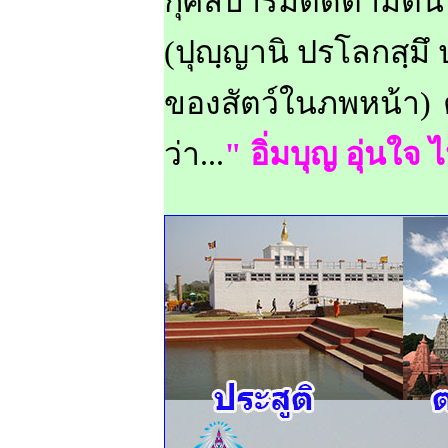
กุศลบารมีติดตามตน
(ปุญฺญานิ ปรโลกสฺมึ ป
ของสัตว์ในภพหน้า) 
ว่า...
" อิ่มบุญ อุ่นใจ