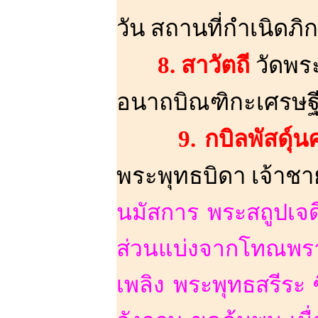
วัน สถานที่กำเนิดภิ
8. สาวัตถี
วัดพร
อนาถบิณฑิกะเศรษฐี
9. กบิลพัสดุ์
พระพุทธบิดา เจ้าชา
นมัสการ พระสถูปเจดีย
ส่วนแบ่งจากโทณพรา
เพลิง พระพุทธสรีระ ซ