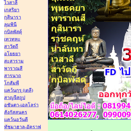
ไวสาลี
เกสริยา
กุสินารา
ลุมพินี
กบิลพัสดุ์
เทวทหะ
สาวัตถี
อโยธยา
สะสาราม
พาราณสี
สารนาถ
โกสัมพี
แคว้นกุรุ (เดลี)
สาญจีสถูป
อชันตา-เอลโลร่า
สังกัสสนคร
แคว้นอวันตี
ทัชมาฮาล-อัคราฟ