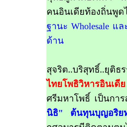
คนอินเดียท้องถิ่นพ
ฐานะ Wholesale และ
ด้าน
ทั้งนี้ เงิน
สุจริต..บริสุทธิ์..ย
ไทยโพธิวิหารอินเดี
ศรีมหาโพธิ์ เป็นกา
นิธิ" ต้นทุนบุญอริย