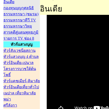
อินเดีย
อินเดีย
กองทุนบุญกุศลนิธิ
ธรรมหรรษา (ชมรม)
ธรรมหรรษาทีวี TV
ธรรมหรรษาวิทยุ
สารคดีสู่แดนพุทธภูมิ
รายการ TV ช่อง 8
ทัวร์แสวงบุญ
ทัวร์สังเวชนียสถาน
ทัวร์แสวงบุญ 4 ตำบล
ทัวร์อินเดีย-เปนาล
โครงการบวชใต้ต้น
โพธิ์
ทัวร์แคชเมียร์-หิมาลัย
ทัวร์อินเดียเที่ยวทั่วไป
เนปาล เที่ยวหิมาลัย
พม่า
ศรีลังกา