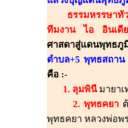
แสวงบุญแดนพุทธภูม
ธรรมหรรษาทัวร
ทีมงาน ไอ อินเดี
ศาสดาสู่แดนพุทธ
ตำบล+5 พุทธสถาน 
คือ :-
1. ลุมพินี
มายาเท
2. พุทธคยา
ต
พุทธคยา หลวงพ่อพ