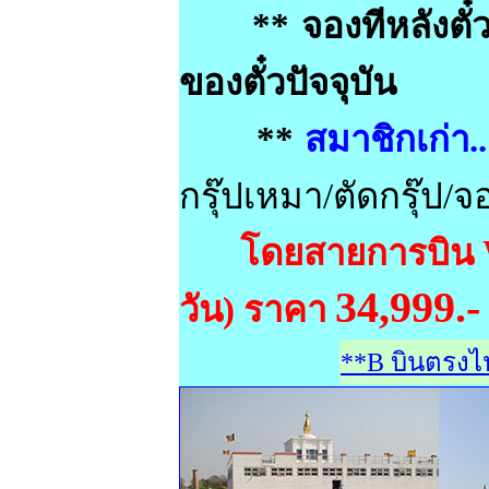
** จองทีหลังตั๋วโ
ของตั๋วปัจจุบัน
**
สมาชิกเก่า.
กรุ๊ปเหมา/ตัดกรุ๊ป/จ
โดยสายการบิน W
34,999.-
วัน) ราคา
**B บินตรงไป