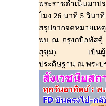
พระราชดำเนินมาประดิ
โมง 26 นาที 5 วินาท
สรุปจากจดหมายเหตุแ
พบ ณ กรุงกบิลพัสดุ์
สุขุม) เป็นผู้แ
ประดิษฐาน ณ พระบรม