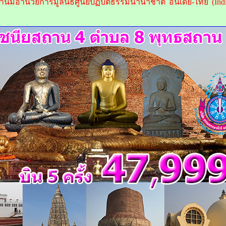
นมอำนวยการมูลนิธิศูนย์ปฏิบัติธรรมนานาชาติ อินเดีย-ไทย (India-T