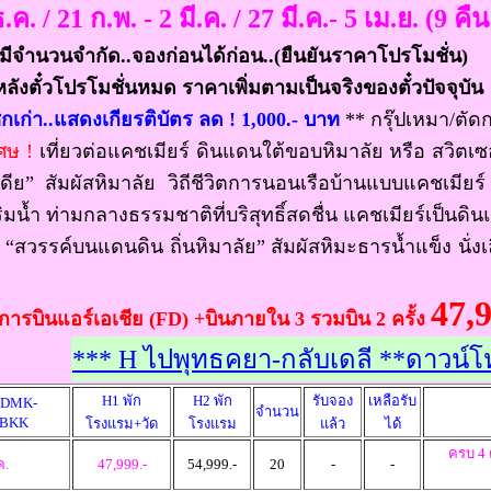
.ค. / 21 ก.พ. - 2 มี.ค. / 27 มี.ค.- 5 เม.ย. (9 คืน
มีจำนวนจำกัด..จองก่อนได้ก่อน..(ยืนยันราคาโปรโมชั่น)
ตั๋วโปรโมชั่นหมด ราคาเพิ่มตามเป็นจริงของตั๋วปัจจุบัน
กเก่า..แสดงเกียรติบัตร ลด ! 1,000.- บาท
** กรุ๊ปเหมา/ตัดก
เศษ !
เที่ยวต่อแคชเมียร์ ดินแดนใต้ขอบหิมาลัย หรือ สวิ
ดีย” สัมผัสหิมาลัย วิถีชีวิตการนอนเรือบ้านแบบแคชเมียร
มน้ำ ท่ามกลางธรรมชาติที่บริสุทธิ์สดชื่น แคชเมียร์เป็นดิน
 “สวรรค์บนแดนดิน ถิ่นหิมาลัย” สัมผัสหิมะธารน้ำแข็ง นั่งเล
47,9
ารบินแอร์เอเชีย (FD) +บินภายใน 3 รวมบิน 2 ครั้ง
***
H ไปพุทธคยา-กลับเดลี **ดาวน์โหลด
H1 พัก
H2 พัก
รับจอง
เหลือรับ
: DMK-
จำนวน
-BKK
โรงแรม+วัด
โรงแรม
แล้ว
ได้
ครบ 4 
ค.
47,999.-
54,999.-
20
-
-