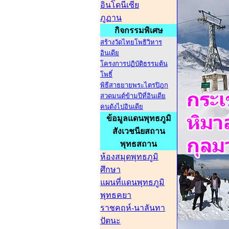
อินโดนีเซีย
ภูฏาน
กิจกรรมพิเศษ
สร้างวัดไทยโพธิวิหาร
อินเดีย
โครงการปฏิบัติธรรมต้น
โพธิ์
พิธีสาธยายพระไตรปิฎก
สวดมนต์ข้ามปีที่อินเดีย
คนดังไปอินเดีย
ข้อมูลแดนพุทธภูมิ
สังเวชนียสถาน
พุทธสถาน
ห้องสมุดพุทธภูมิ
ศึกษา
แผนที่แดนพุทธภูมิ
พุทธคยา
ราชคฤห์-นาลันทา
ปัตนะ