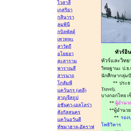
ไวสาลี
เกสริยา
กุสินารา
ลุมพินี
กบิลพัสดุ์
เทวทหะ
สาวัตถี
ทัวร์อินเดีย
อโยธยา
ทัวร์และวิ
สะสาราม
พาราณสี
วิทยฐานะ ป.ธ.
สารนาถ
นักศึกษากลุ่ม
โกสัมพี
** ประธานบร
Travel),
แคว้นกุรุ (เดลี)
บางกอกไทย เซ็น
สาญจีสถูป
**
ผู้อำนว
อชันตา-เอลโลร่า
**ผู้อำนวยการ
สังกัสสนคร
**
รองปร
แคว้นอวันตี
โพธิวิหาร
ทัชมาฮาล-อัคราฟ