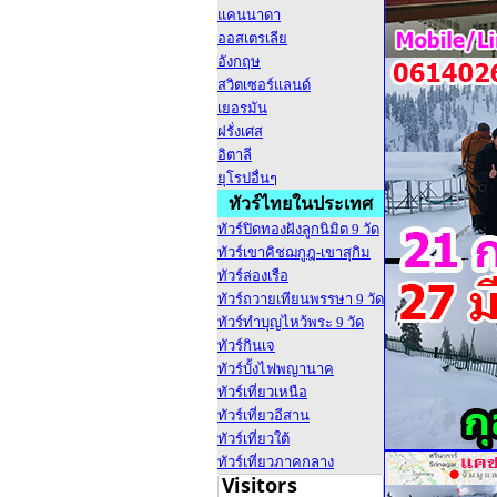
แคนนาดา
ออสเตรเลีย
อังกฤษ
สวิตเซอร์แลนด์
เยอรมัน
ฝรั่งเศส
อิตาลี
ยุโรปอื่นๆ
ทัวร์ไทยในประเทศ
ทัวร์ปิดทองฝังลูกนิมิต 9 วัด
ทัวร์เขาคิชฌกูฎ-เขาสุกิม
ทัวร์ล่องเรือ
ทัวร์ถวายเทียนพรรษา 9 วัด
ทัวร์ทำบุญไหว้พระ 9 วัด
ทัวร์กินเจ
ทัวร์บั้งไฟพญานาค
ทัวร์เที่ยวเหนือ
ทัวร์เที่ยวอีสาน
ทัวร์เที่ยวใต้
ทัวร์เที่ยวภาคกลาง