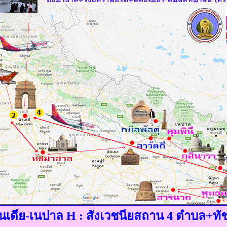
อินเดีย-เนปาล H : สังเวชนียสถาน 4 ตำบล+ท