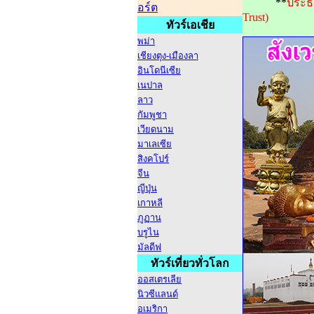
**
ประธา
อร์ต
Trust)
ทัวร์เอเชีย
พม่า
เชียงตุง-เมืองลา
อินโดนีเซีย
เนปาล
ลาว
กัมพูชา
เวียดนาม
มาเลเซีย
สิงคโปร์
จีน
ญีปุ่น
เกาหลี
ภูฏาน
บรูไน
มัลดีฟ
ทัวร์เที่ยวทั่วโลก
ออสเตรเลีย
นิวซีแลนด์
อเมริกา