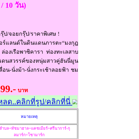
 / 10 วัน)
รุ๊ป/จอยกรุ๊ป/ราคาพิเศษ !
ตเซอร์แลนด์ในดินแดนภารตะ“มงกุฎ
์ ล่องเรือพาซิคารา ท่องทะเลสาบ
แดนสวรรค์ของหนุ่มสาวคู่ฮันนี่มูน
ื่อน-นั่งม้า-นั่งกระเช้าลอยฟ้า ชม
99.-
บาท
..คลิกที่รูป/คลิกที่นี่
หมายเหตุ
ตำบล+ทัชมาฮาล+แคชเมียร์+ศรีนาการ์-กุ
ลมาร์ก+โซามาร์ก