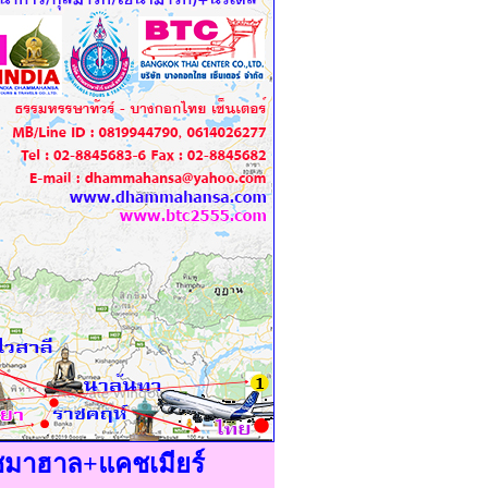
ัชมาฮาล+แคชเมียร์