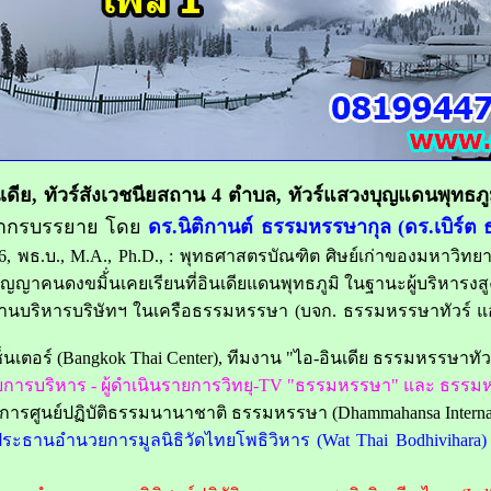
, ทัวร์สังเวชนียสถาน 4 ตำบล, ทัวร์แสวงบุญแดนพุทธภูมิ
ทยากรบรรยาย โดย
ดร.นิติกานต์ ธรรมหรรษากุล (ดร.เบิร์ต
6, พธ.บ., M.A., Ph.D., : พุทธศาสตรบัณฑิต ศิษย์เก่าของมหาวิท
ปัญญาคนดงขมิ้่นเคยเรียนที่อินเดียแดนพุทธภูมิ ในฐานะผู้บริหารงส
ิหารบริษัทฯ ในเครือธรรมหรรษา (บจก. ธรรมหรรษาทัวร์ แอน
เตอร์ (Bangkok Thai Center), ทีมงาน "ไอ-อินเดีย ธรรมหรรษาทัวร
ยการบริหาร - ผู้ดำเนินรายการวิทยุ-TV "ธรรมหรรษา" และ ธรรม
ศูนย์ปฏิบัติธรรมนานาชาติ ธรรมหรรษา (Dhammahansa Internation
ะธานอำนวยการมูลนิธิวัดไทยโพธิวิหาร (Wat Thai Bodhivihara)