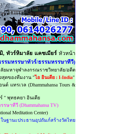
, ทัวร์หิมาลัย แคชเมียร์
หัวหน้า
 ธรรมหรรษาทัวร์/ธรรมหรรษาทีวี)
ยาลัยมหาจุฬาลงกรณราชวิทยาลัย/อดีต
ูงสุดของทีมงาน "
ไอ อินเดีย : I-India
"
ด์ แทรเวล (Dhammahansa Tours &
์ " พุทธคยา อินเดีย
หรรษาทีวี (Dhammahansa TV)
al Meditation Center)
 ในฐานะประธานอุปถัมภ์สร้างวัดไทย